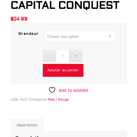
CAPITAL CONQUEST
$
24.99
Grandeur
Ajouter au panier
Add to wishlist
UGS :
N/A
Catégorie:
Red / Rouge
Description