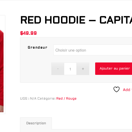
RED HOODIE – CAPI
$
49.99
Grandeur
Ajouter au panier
Add 
UGS :
N/A
Catégorie:
Red / Rouge
Description