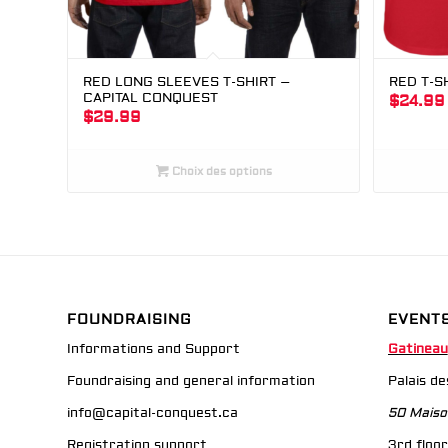
RED LONG SLEEVES T-SHIRT –
RED T-S
CAPITAL CONQUEST
$
24.99
$
29.99
Choix des options
FOUNDRAISING
EVENT
Informations and Support
Gatineau
Foundraising and general information
Palais d
info@capital-conquest.ca
50 Maiso
Registration support
3rd floor