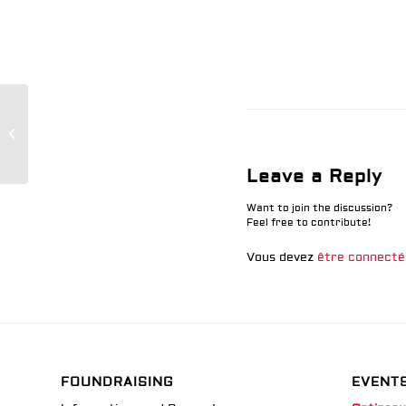
Les spectateurs ont-ils des
chaises pour s’asseoir dans la
salle?
Leave a Reply
Want to join the discussion?
Feel free to contribute!
Vous devez
être connecté
FOUNDRAISING
EVENT