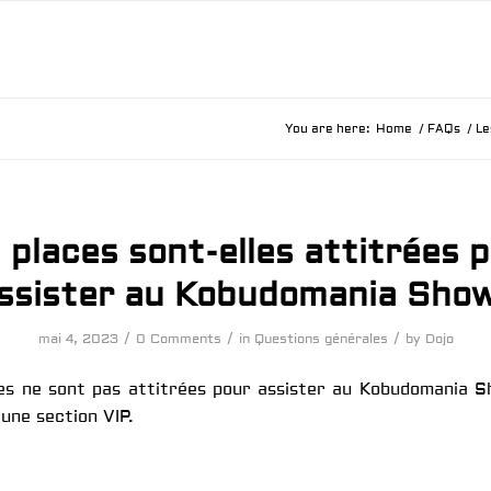
You are here:
Home
/
FAQs
/
Le
 places sont-elles attitrées 
ssister au Kobudomania Sho
/
/
/
mai 4, 2023
0 Comments
in
Questions générales
by
Dojo
es ne sont pas attitrées pour assister au Kobudomania Sh
 une section VIP.